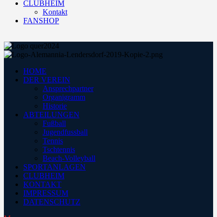
CLUBHEIM
Kontakt
FANSHOP
HOME
DER VEREIN
Ansprechpartner
Organigramm
Historie
ABTEILUNGEN
Fußball
Jugendfussball
Tennis
Tschtennis
Beach-Volleyball
SPORTANLAGEN
CLUBHEIM
KONTAKT
IMPRESSUM
DATENSCHUTZ