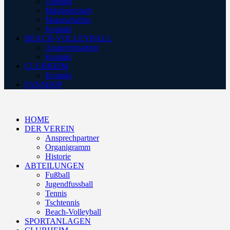
Training
Mitgliedschaft
Mannschaften
Kontakt
BEACH-VOLLEYBALL
Ansprechpartner
Kontakt
CLUBHEIM
Kontakt
FANSHOP
HOME
DER VEREIN
Ansprechpartner
Organigramm
Historie
ABTEILUNGEN
Fußball
Jugendfussball
Tennis
Tschtennis
Beach-Volleyball
SPORTANLAGEN