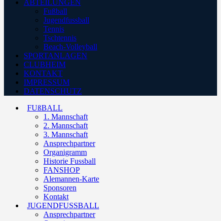
ABTEILUNGEN
Fußball
Jugendfussball
Tennis
Tschtennis
Beach-Volleyball
SPORTANLAGEN
CLUBHEIM
KONTAKT
IMPRESSUM
DATENSCHUTZ
FUßBALL
1. Mannschaft
2. Mannschaft
3. Mannschaft
Ansprechpartner
Organigramm
Historie Fussball
FANSHOP
Alemannen-Karte
Sponsoren
Kontakt
JUGENDFUSSBALL
Ansprechpartner