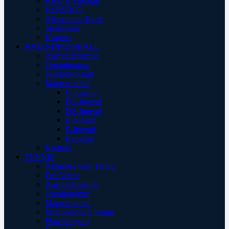
Historie Fussball
FANSHOP
Alemannen-Karte
Sponsoren
Kontakt
JUGENDFUSSBALL
Ansprechpartner
Organigramm
Jugendkonzept
Mannschaften
C-Jugend
D1-Jugend
D2-Jugend
E-Jugend
F-Jugend
Bambini
Kontakt
TENNIS
Aktuelles vom Tennis
Der Verein
Ansprechpartner
Organigramm
Mannschaften
Mitgliedschaft Tennis
Platzbelegung